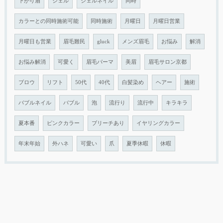
下がり眉
ジェル
ジェルネイル
同時
カラーとの同時施術可能
同時施術
月曜日
月曜日営業
月曜日も営業
眉毛難民
gluck
メンズ眉毛
お悩み
解消
お悩み解消
可愛く
眉毛パーマ
美眉
眉毛サロン京都
ブロウ
リフト
50代
40代
白髪染め
ヘアー
施術
バブルネイル
バブル
泡
流行り
流行中
キラキラ
夏本番
ピンクカラー
ブリーチあり
イヤリングカラー
年末年始
外ハネ
可愛い
爪
夏季休暇
休暇