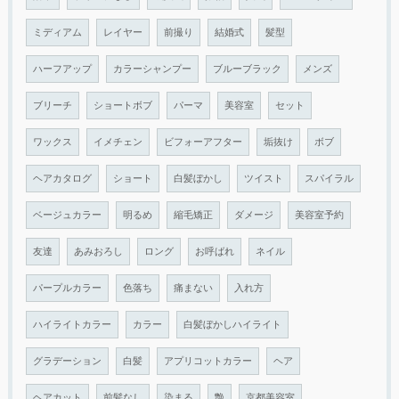
ミディアム
レイヤー
前撮り
結婚式
髪型
ハーフアップ
カラーシャンプー
ブルーブラック
メンズ
ブリーチ
ショートボブ
パーマ
美容室
セット
ワックス
イメチェン
ビフォーアフター
垢抜け
ボブ
ヘアカタログ
ショート
白髪ぼかし
ツイスト
スパイラル
ベージュカラー
明るめ
縮毛矯正
ダメージ
美容室予約
友達
あみおろし
ロング
お呼ばれ
ネイル
パープルカラー
色落ち
痛まない
入れ方
ハイライトカラー
カラー
白髪ぼかしハイライト
グラデーション
白髪
アプリコットカラー
ヘア
ヘアカット
前髪なし
染まる
艶
京都美容室