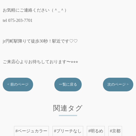
お気軽にご連絡ください（＾_＾）
tel 075-203-7701
jr円町駅降りて徒歩30秒！駅近です♡♡
ご来店心よりお待ちしております〜⭐︎⭐︎⭐︎
< 前のページ
一覧に戻る
次のページ >
関連タグ
#ベージュカラー
#ブリーチなし
#明るめ
#京都