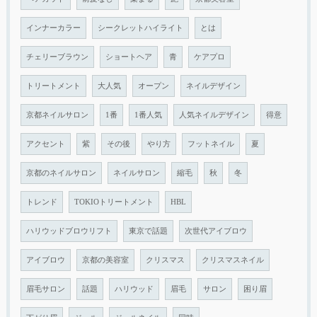
インナーカラー
シークレットハイライト
とは
チェリーブラウン
ショートヘア
青
ケアプロ
トリートメント
大人気
オープン
ネイルデザイン
京都ネイルサロン
1番
1番人気
人気ネイルデザイン
得意
アクセント
紫
その後
やり方
フットネイル
夏
京都のネイルサロン
ネイルサロン
縮毛
秋
冬
トレンド
TOKIOトリートメント
HBL
ハリウッドブロウリフト
東京で話題
次世代アイブロウ
アイブロウ
京都の美容室
クリスマス
クリスマスネイル
眉毛サロン
話題
ハリウッド
眉毛
サロン
困り眉