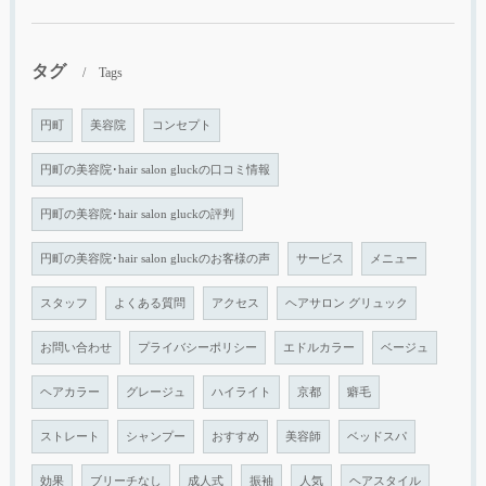
タグ
Tags
円町
美容院
コンセプト
円町の美容院･hair salon gluckの口コミ情報
円町の美容院･hair salon gluckの評判
円町の美容院･hair salon gluckのお客様の声
サービス
メニュー
スタッフ
よくある質問
アクセス
ヘアサロン グリュック
お問い合わせ
プライバシーポリシー
エドルカラー
ベージュ
ヘアカラー
グレージュ
ハイライト
京都
癖毛
ストレート
シャンプー
おすすめ
美容師
ベッドスパ
効果
ブリーチなし
成人式
振袖
人気
ヘアスタイル