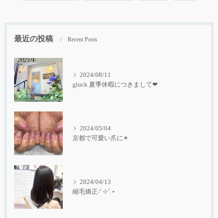
最近の投稿
Recent Posts
2024/08/11
gluck 夏季休暇につきまして❤︎
2024/05/04
京都で可愛い爪に✴︎
2024/04/13
縮毛矯正‧⁺ ⊹˚.⋆